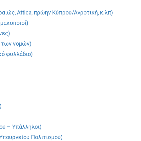
αιώς, Attica, πρώην Κύπρου/Αγροτική, κ.λπ)
ρμακοποιοί)
νες)
 των νομών)
κό φυλλάδιο)
)
)
ου – Υπάλληλοι)
Υπουργείου Πολιτισμού)